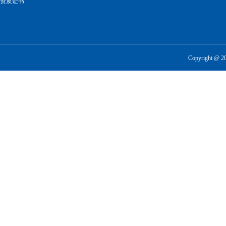
资质证书
Copyright @